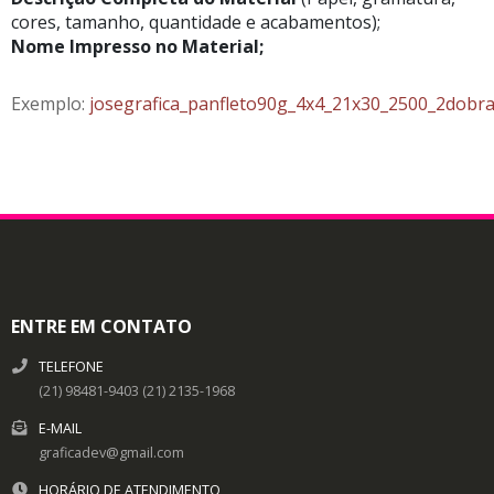
cores, tamanho, quantidade e acabamentos);
Nome Impresso no Material;
Exemplo:
josegrafica_panfleto90g_4x4_21x30_2500_2dobr
ENTRE EM CONTATO
TELEFONE
(21) 98481-9403 (21) 2135-1968
E-MAIL
graficadev@gmail.com
HORÁRIO DE ATENDIMENTO