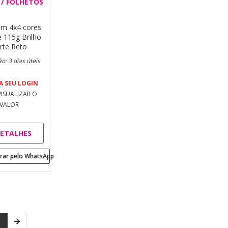
 / FOLHETOS
cm
4x4 cores
 115g Brilho
rte Reto
o: 3 dias úteis
A SEU LOGIN
VISUALIZAR O
VALOR
ETALHES
ar pelo WhatsApp
1