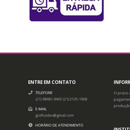
ENTRE EM CONTATO
INFOR
TELEFONE
O prazo 
(21) 98481-9403 (21) 2135-1968
pagament
produçã
E-MAIL
graficadev@gmail.com
HORÁRIO DE ATENDIMENTO
INSTI