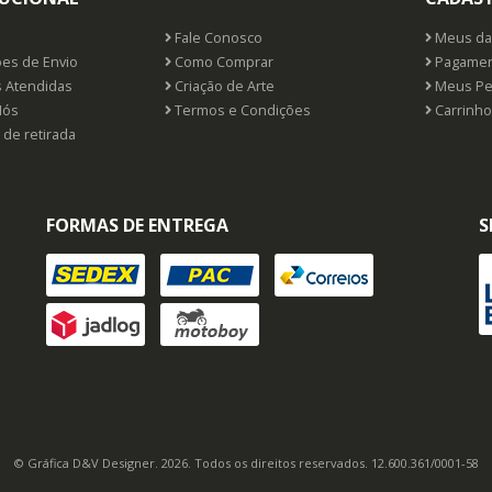
Fale Conosco
Meus da
ões de Envio
Como Comprar
Pagamen
 Atendidas
Criação de Arte
Meus Pe
Nós
Termos e Condições
Carrinho
 de retirada
FORMAS DE ENTREGA
S
© Gráfica D&V Designer. 2026. Todos os direitos reservados. 12.600.361/0001-58