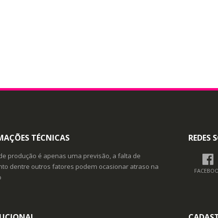
MAÇÕES TÉCNICAS
REDES S
de produção é apenas uma previsão, a falta de
o dentre outros fatores podem ocasionar atraso na
FACEBO
o
TUCIONAL
CADAS