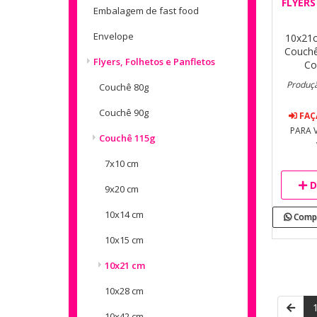
FLYERS
Embalagem de fast food
Envelope
10x21
Couchê
Flyers, Folhetos e Panfletos
Co
Produçã
Couchê 80g
Couchê 90g
FAÇ
PARA 
Couchê 115g
7x10 cm
D
9x20 cm
10x14 cm
Compr
10x15 cm
10x21 cm
10x28 cm
10x42 cm