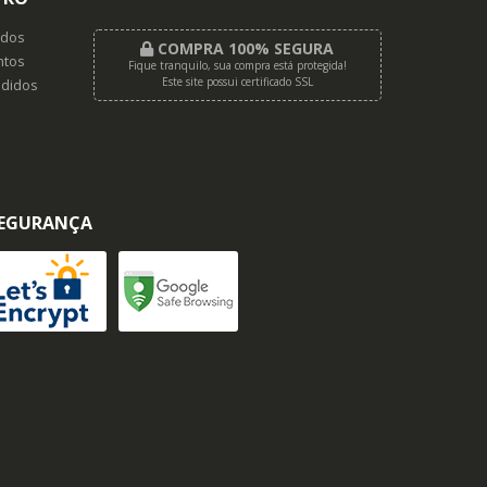
dos
COMPRA 100% SEGURA
tos
Fique tranquilo, sua compra está protegida!
Este site possui certificado SSL
didos
EGURANÇA